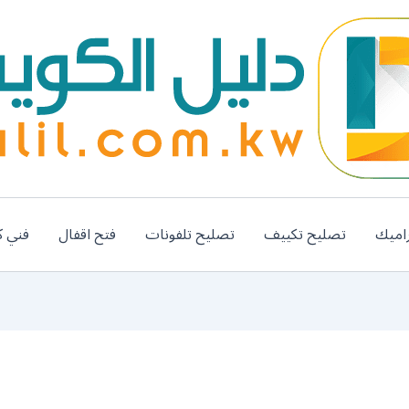
اميك
تصليح تكييف
تصليح تلفونات
فتح اقفال
فني ك