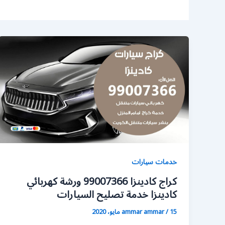
خدمات سيارات
كراج كادينزا 99007366 ورشة كهربائي
كادينزا خدمة تصليح السيارات
15 مايو، 2020
/
ammar ammar