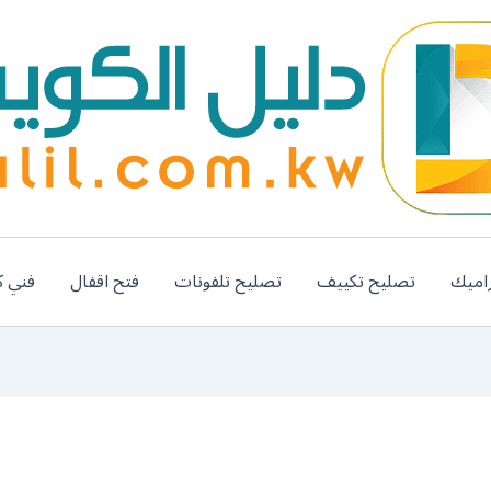
اميك
تصليح تكييف
تصليح تلفونات
فتح اقفال
فني ك