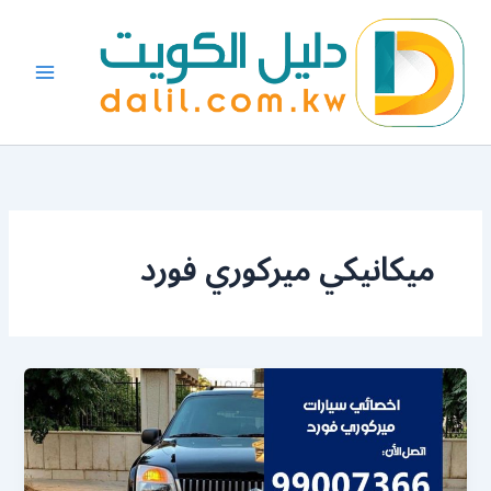
خطي
لى
لمحتوى
ميكانيكي ميركوري فورد