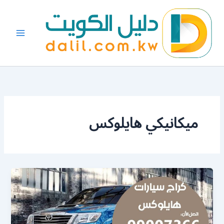
خطي
لى
لمحتوى
ميكانيكي هايلوكس