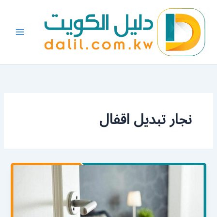
خطي
لى
لمحتوى
نجار تبديل اقفال