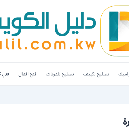
اميك
تصليح تكييف
تصليح تلفونات
فتح اقفال
فني ك
ة