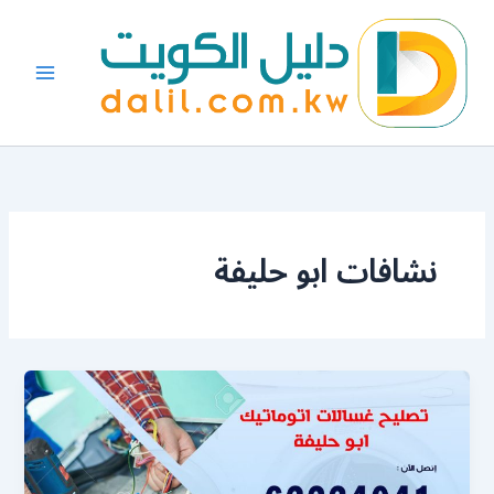
خطي
لى
لمحتوى
نشافات ابو حليفة