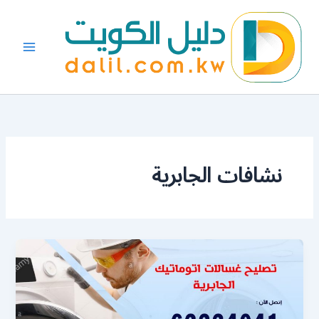
خطي
لى
لمحتوى
نشافات الجابرية