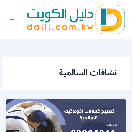
خطي
لى
لمحتوى
نشافات السالمية