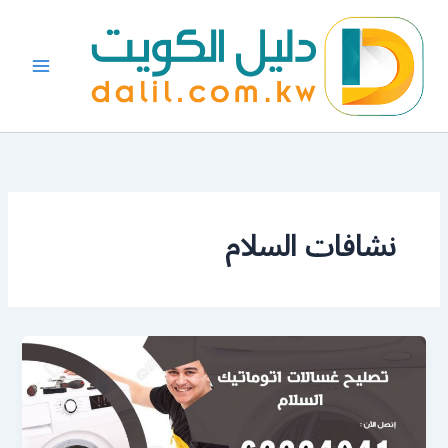
خطي
لى
لمحتوى
نشافات السلام