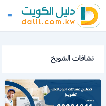
خطي
لى
لمحتوى
نشافات الشويخ