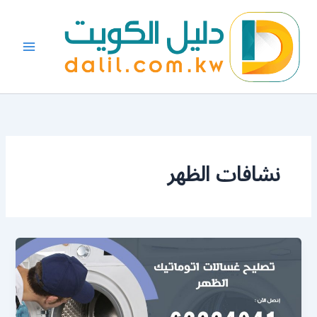
خطي
لى
لمحتوى
نشافات الظهر