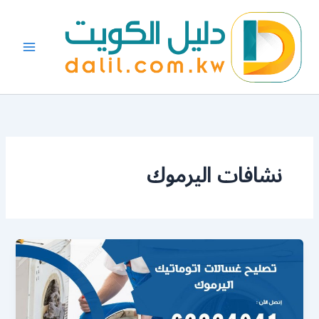
خطي
لى
لمحتوى
نشافات اليرموك