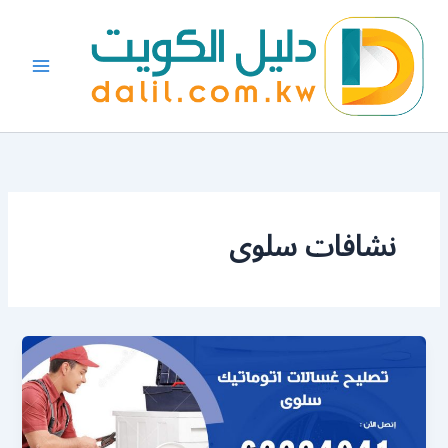
خطي
لى
لمحتوى
نشافات سلوى