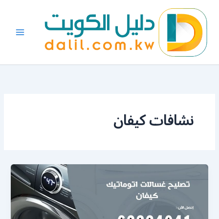
خطي
لى
لمحتوى
نشافات كيفان