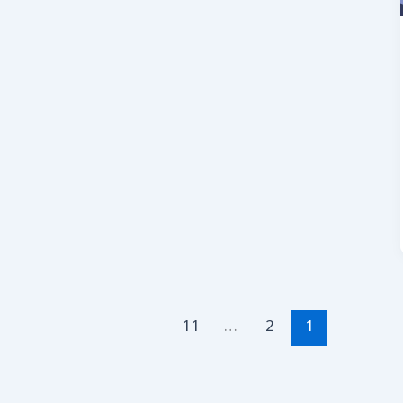
11
…
2
1