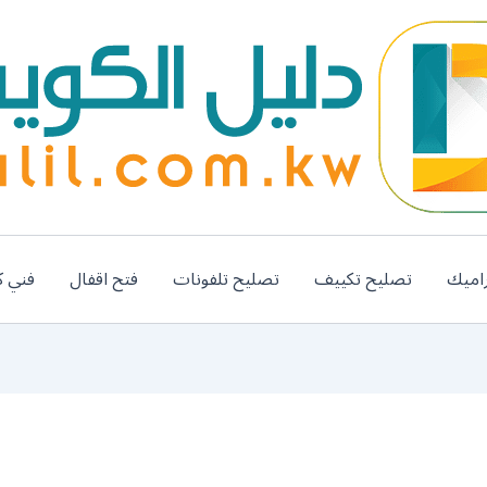
اميك
تصليح تكييف
تصليح تلفونات
فتح اقفال
فني ك