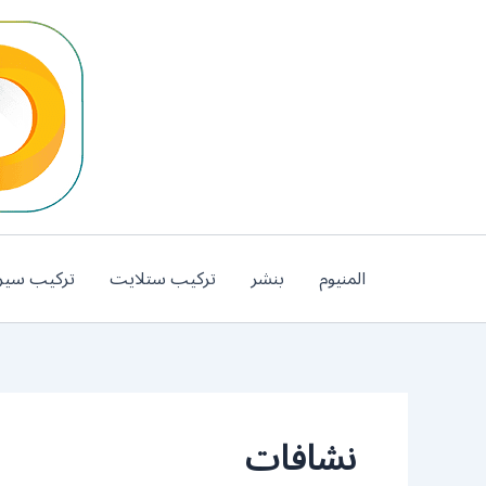
خطي
لى
لمحتوى
المنيوم
بنشر
تركيب ستلايت
تركيب سير
نشافات