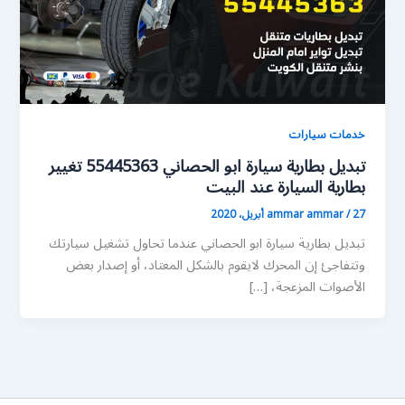
خدمات سيارات
تبديل بطارية سيارة ابو الحصاني 55445363 تغيير
بطارية السيارة عند البيت
27 أبريل، 2020
/
ammar ammar
تبديل بطارية سيارة ابو الحصاني عندما تحاول تشغيل سيارتك
وتتفاجئ إن المحرك لايقوم بالشكل المعتاد، أو إصدار بعض
الأصوات المزعجة، […]