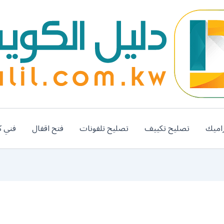
اميك
تصليح تكييف
تصليح تلفونات
فتح اقفال
فني ك