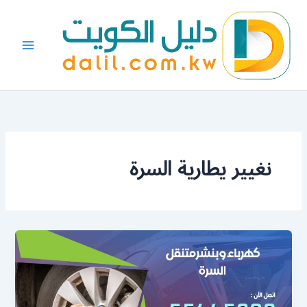
خطي
لى
لمحتوى
نغيير يطارية السرة