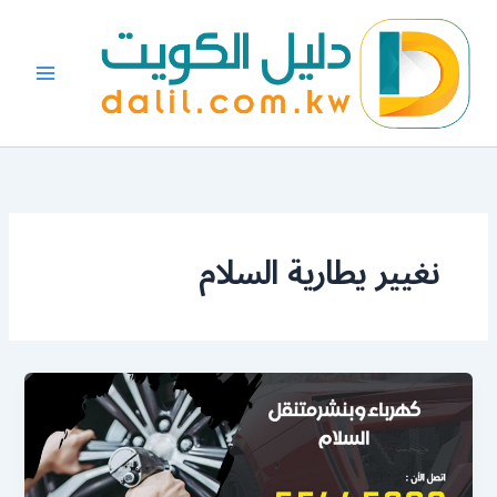
خطي
لى
لمحتوى
نغيير يطارية السلام