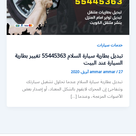
خدمات سيارات
تبديل بطارية سيارة السلام 55445363 تغيير بطارية
السيارة عند البيت
27 أبريل، 2020
/
ammar ammar
تبديل بطارية سيارة السلام عندما تحاول تشغيل سيارتك
وتتفاجئ إن المحرك لايقوم بالشكل المعتاد، أو إصدار بعض
الأصوات المزعجة، وعندما […]