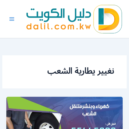
خطي
لى
لمحتوى
نغيير يطارية الشعب