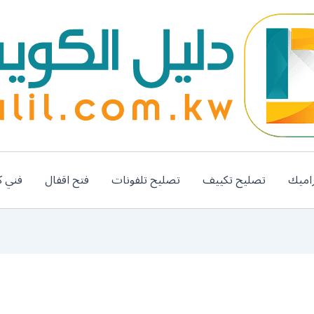
اميك
تصليح تكييف
تصليح تلفونات
فتح اقفال
فني ك