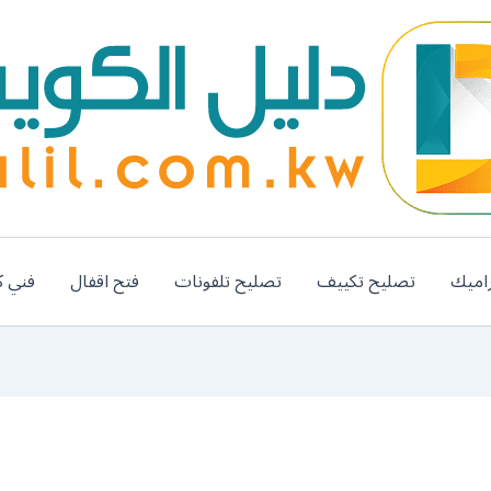
اميك
تصليح تكييف
تصليح تلفونات
فتح اقفال
فني ك