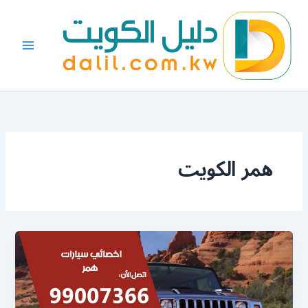
خطي
لى
لمحتوى
همر الكويت