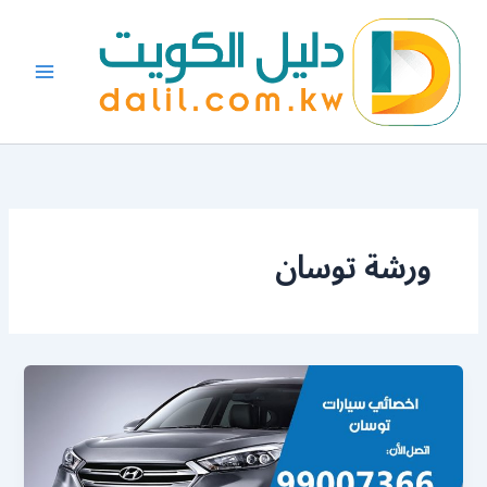
خطي
لى
لمحتوى
ورشة توسان