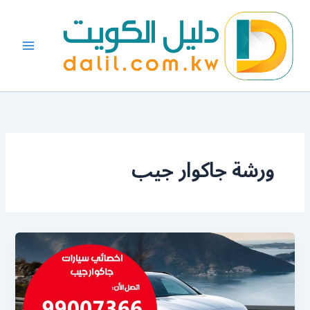
خطي
لى
لمحتوى
ورشة جاكوار جيب