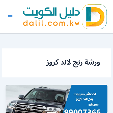
خطي
لى
لمحتوى
ورشة رنج لاند كروز