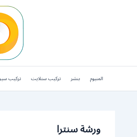
خطي
لى
لمحتوى
المنيوم
بنشر
تركيب ستلايت
تركيب سير
ورشة سنترا