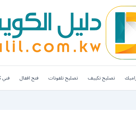
اميك
تصليح تكييف
تصليح تلفونات
فتح اقفال
فني ك