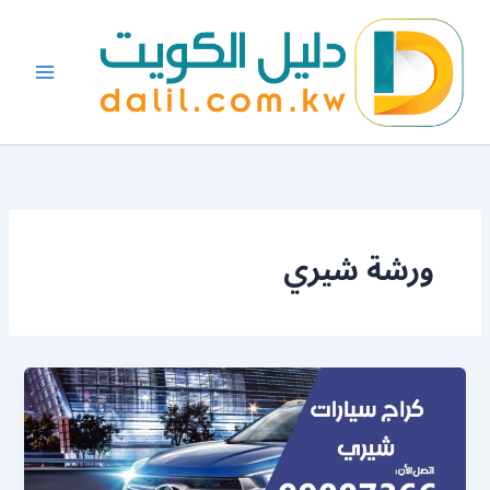
خطي
لى
لمحتوى
ورشة شيري