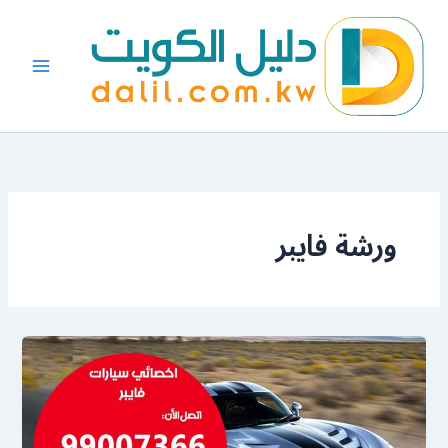
خطي
لى
لمحتوى
ورشة فايبر