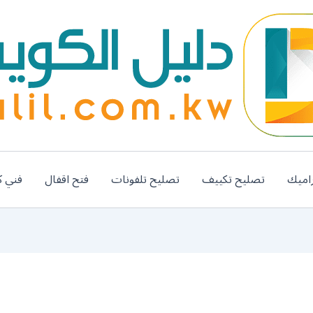
اميك
تصليح تكييف
تصليح تلفونات
فتح اقفال
فني ك