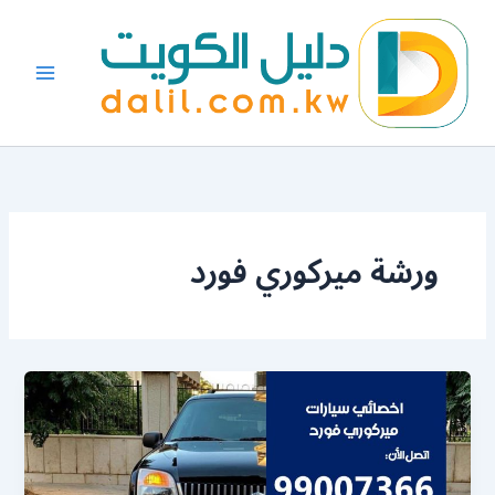
خطي
لى
لمحتوى
ورشة ميركوري فورد