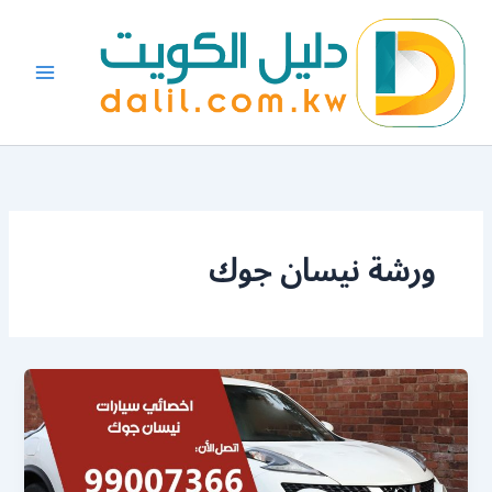
خطي
لى
لمحتوى
ورشة نيسان جوك