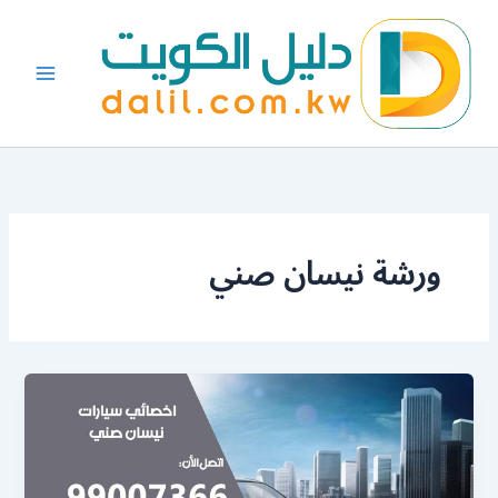
خطي
لى
لمحتوى
ورشة نيسان صني