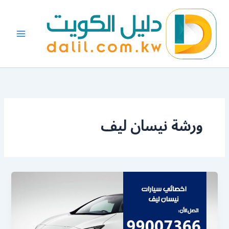
خطي
لى
لمحتوى
ورشة نيسان ليف