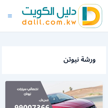
خطي
لى
لمحتوى
ورشة نيوتن