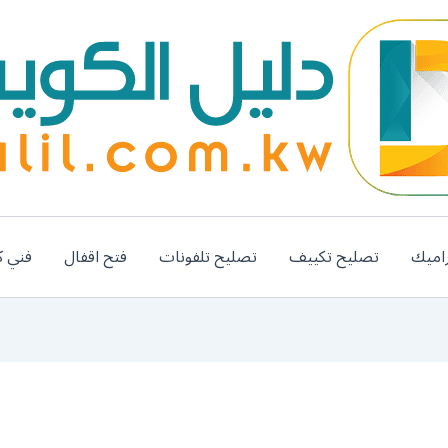
اميك
تصليح تكييف
تصليح تلفونات
فتح اقفال
فني ك