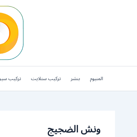
خطي
لى
لمحتوى
المنيوم
بنشر
تركيب ستلايت
تركيب سير
ونش الضجيج