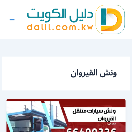
خطي
لى
لمحتوى
ونش القيروان