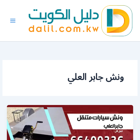
خطي
لى
لمحتوى
ونش جابر العلي