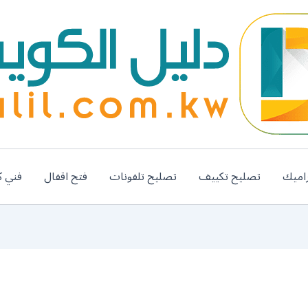
اميك
تصليح تكييف
تصليح تلفونات
فتح اقفال
فني ك