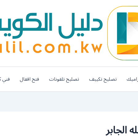
اميك
تصليح تكييف
تصليح تلفونات
فتح اقفال
فني ك
 الجابر