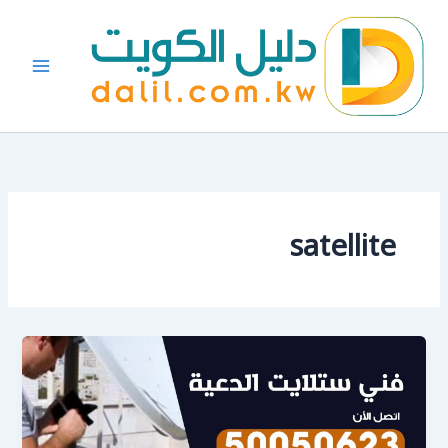
خطي
لى
لمحتوى
satellite