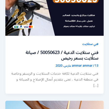
فني ستلايت
فني ستلايت الدعية / 50050623 / صيانة
ستلايت بسعر رخيص
13 مارس، 2020
/
ammar ammar
فني ستلايت الدعية لكافة خدمات الستلايت و الريسفر وخاصة
في منطقة الدعية ، نعنى بتقديم أعمال الإصلاح و الصيانة و
[…]