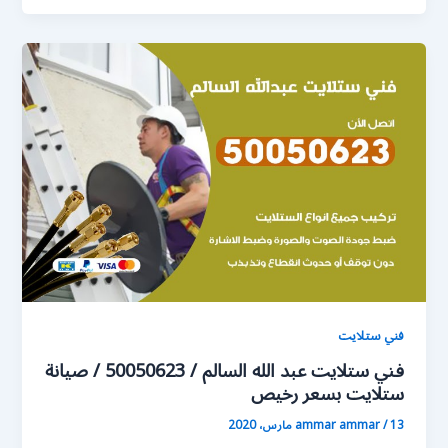
فني ستلايت
فني ستلايت عبد الله السالم / 50050623 / صيانة
ستلايت بسعر رخيص
13 مارس، 2020
/
ammar ammar