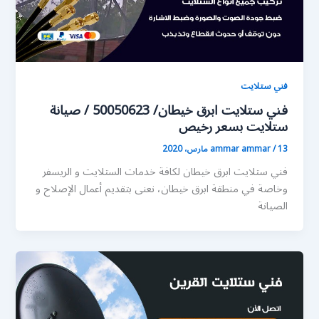
فني ستلايت
فني ستلايت ابرق خيطان/ 50050623 / صيانة
ستلايت بسعر رخيص
13 مارس، 2020
/
ammar ammar
فني ستلايت ابرق خيطان لكافة خدمات الستلايت و الريسفر
وخاصة في منطقة ابرق خيطان، نعنى بتقديم أعمال الإصلاح و
الصيانة