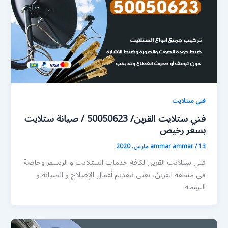
فني ستلايت
فني ستلايت القرين/ 50050623 / صيانة ستلايت
بسعر رخيص
13 مارس، 2020
/
ammar ammar
فني ستلايت القرين لكافة خدمات الستلايت و الريسفر وخاصة
في منطقة القرين، نعنى بتقديم أعمال الإصلاح و الصيانة و
البرمجة