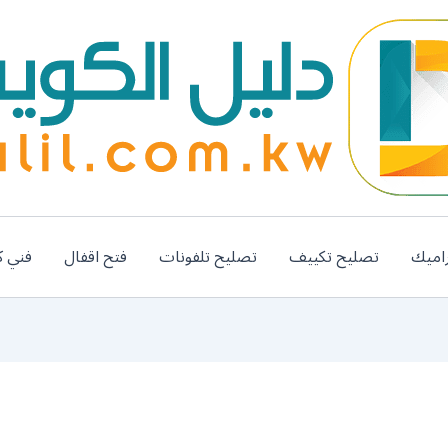
اميك
تصليح تكييف
تصليح تلفونات
فتح اقفال
فني ك