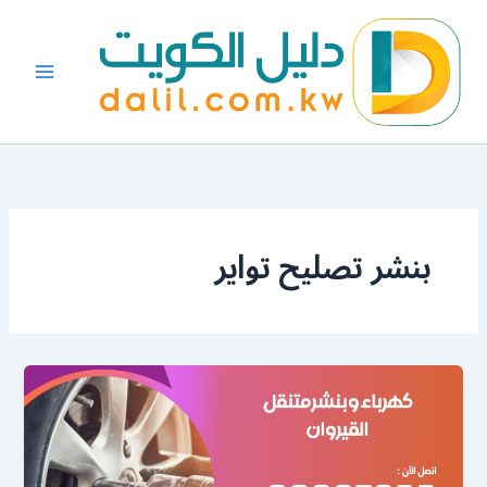
خطي
لى
لمحتوى
بنشر تصليح تواير