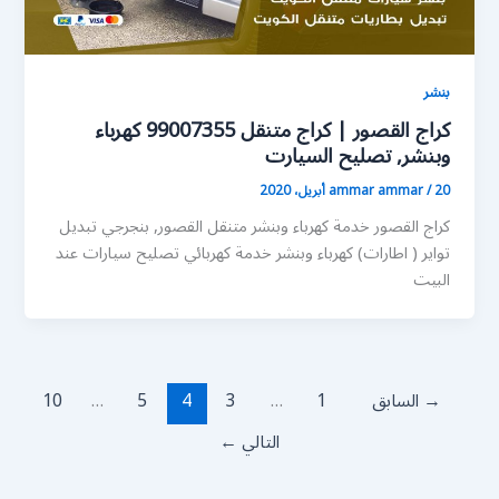
بنشر
كراج القصور | كراج متنقل 99007355 كهرباء
وبنشر, تصليح السيارت
20 أبريل، 2020
/
ammar ammar
كراج القصور خدمة كهرباء وبنشر متنقل القصور, بنجرجي تبديل
تواير ( اطارات) كهرباء وبنشر خدمة كهربائي تصليح سيارات عند
البيت
→
السابق
1
…
3
4
5
…
10
التالي
←