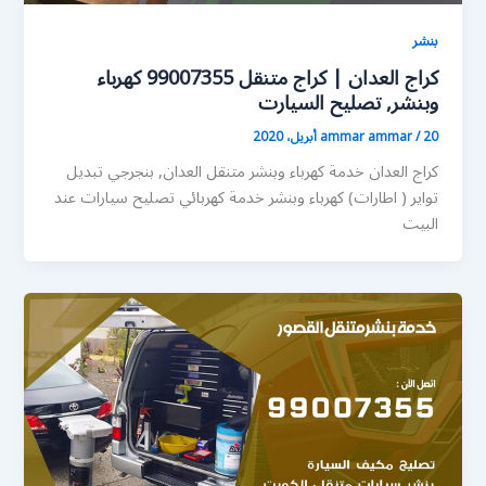
بنشر
كراج العدان | كراج متنقل 99007355 كهرباء
وبنشر, تصليح السيارت
20 أبريل، 2020
/
ammar ammar
كراج العدان خدمة كهرباء وبنشر متنقل العدان, بنجرجي تبديل
تواير ( اطارات) كهرباء وبنشر خدمة كهربائي تصليح سيارات عند
البيت