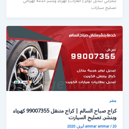
بنجرجي تبديل تواير ( اطارات) كهرباء وبنشر خدمة كهربائي
تصليح سيارات
بنشر
كراج صباح السالم | كراج متنقل 99007355 كهرباء
وبنشر, تصليح السيارت
20 أبريل، 2020
/
ammar ammar