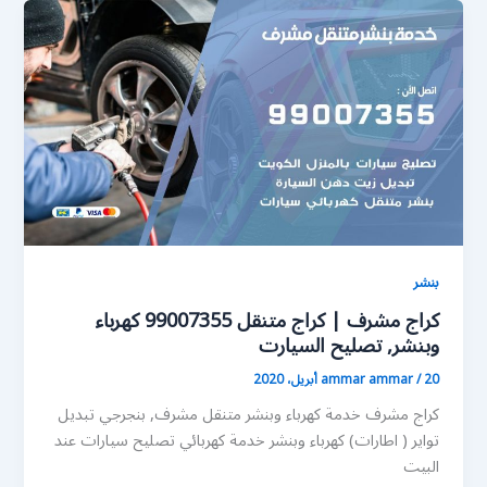
بنشر
كراج مشرف | كراج متنقل 99007355 كهرباء
وبنشر, تصليح السيارت
20 أبريل، 2020
/
ammar ammar
كراج مشرف خدمة كهرباء وبنشر متنقل مشرف, بنجرجي تبديل
تواير ( اطارات) كهرباء وبنشر خدمة كهربائي تصليح سيارات عند
البيت