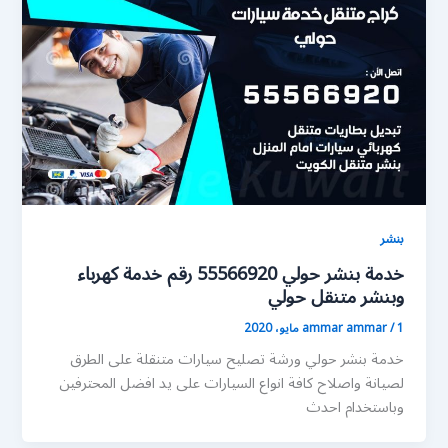
بنشر
خدمة بنشر حولي 55566920 رقم خدمة كهرباء
وبنشر متنقل حولي
1 مايو، 2020
/
ammar ammar
خدمة بنشر حولي ورشة تصليح سيارات متنقلة على الطرق
لصيانة واصلاح كافة انواع السيارات على يد افضل المحترفين
وباستخدام احدث