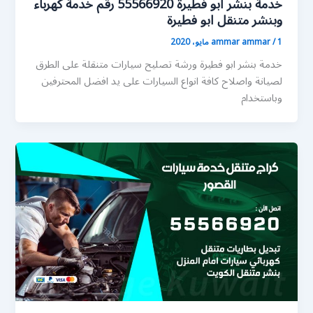
خدمة بنشر ابو فطيرة 55566920 رقم خدمة كهرباء
وبنشر متنقل ابو فطيرة
1 مايو، 2020
/
ammar ammar
خدمة بنشر ابو فطيرة ورشة تصليح سيارات متنقلة على الطرق
لصيانة واصلاح كافة انواع السيارات على يد افضل المحترفين
وباستخدام