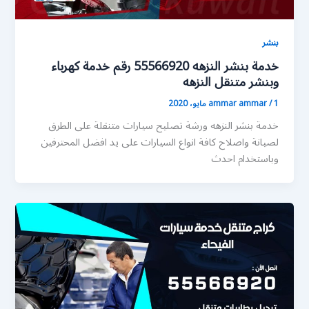
بنشر
خدمة بنشر النزهه 55566920 رقم خدمة كهرباء
وبنشر متنقل النزهه
1 مايو، 2020
/
ammar ammar
خدمة بنشر النزهه ورشة تصليح سيارات متنقلة على الطرق
لصيانة واصلاح كافة انواع السيارات على يد افضل المحترفين
وباستخدام احدث