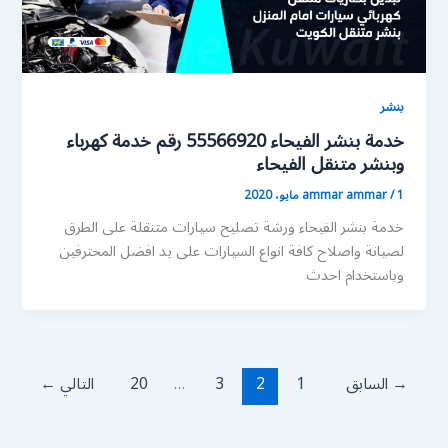
بنشر
خدمة بنشر الفيحاء 55566920 رقم خدمة كهرباء
وبنشر متنقل الفيحاء
1 مايو، 2020
/
ammar ammar
خدمة بنشر الفيحاء ورشة تصليح سيارات متنقلة على الطرق
لصيانة واصلاح كافة انواع السيارات على يد افضل المحترفين
وباستخدام احدث
→
السابق
1
2
3
…
20
التالي
←