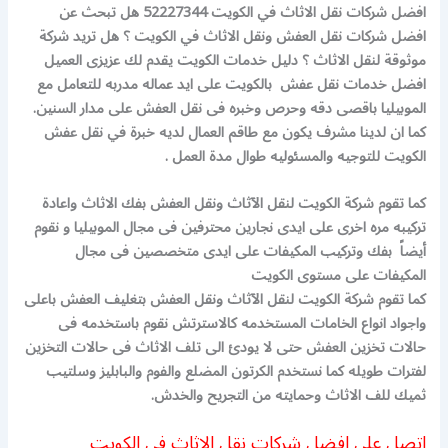
افضل شركات نقل الاثاث في الكويت 52227344 هل تبحث عن
افضل شركات نقل العفش ونقل الاثاث في الكويت ؟ هل تريد شركة
موثوقة لنقل الاثاث ؟ دليل خدمات الكويت يقدم لك عزيزى العميل
افضل خدمات نقل عفش بالكويت على ايد عماله مدربه للتعامل مع
الموبيليا باقصى دقه وحرص وخبره فى نقل العفش على مدار السنين.
كما ان لدينا مشرف يكون مع طاقم العمال لديه خبرة في نقل عفش
الكويت للتوجيه والمسئوليه طوال مدة العمل .
كما تقوم شركة الكويت لنقل الآثاث ونقل العفش بفك الاثاث واعادة
تركيبه مره اخرى على ايدى نجارين محترفين فى مجال الموبيليا و نقوم
أيضاً بفك وتركيب المكيفات على ايدى متخصصين فى مجال
المكيفات على مستوى الكويت
كما تقوم شركة الكويت لنقل الآثاث ونقل العفش بتغليف العفش باعلى
واجواد انواع الخامات المستخدمه كالاسترتش نقوم باستخدمه فى
حالات تخزين العفش حتى لا يودئ الى تلف الاثاث فى حالات التخزين
لفترات طويله كما نستخدم الكرتون المضلع والفوم والبابليز وسلتيب
ثميك للف الاثاث وحمايته من التجريح والخدش.
اتصل على افضل شركات نقل الاثاث في الكويت