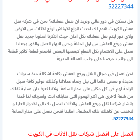
52227344
هل تسكن في دور عالي وتريد ان تنقل عفشك؟ نحن في شركه نقل
عفش الكويت نقدم لك احدث انواع الاوناش لرفع الاثاث من الارض
ولاي دور ليتم نقل عفشك بكل امان حيث ابتكرنا اسلوبا جديد نقل
عفش ورفع العفش من اول لحظة وحتى انتهاء العمل والذى يجعلنا
نعمل على الاهتمام بكل القطع كبعضها البعض فاصغر قطعة كاكبر قطعة
الى جانب حرصنا على جلب العمالة المدربة
نحن نعمل فى مجال النقل ورفع العفش بكافة اشكالة منذ سنوات
عديدة و نسعى دائما الى نيل رضاء عملائنا وكذلك توفير كافة سبل
الراحة لهم فى كل مكان على مدار الساعة ولاننا نعرف ان عملية نقلك
من شقة لاخرى هى اكثر الهموم التى تقابلك انت واسرتك لذا قمنا
بانشاء شركتنا نقل ورفع العفش والاثاث لنصل بك الى الادوار العليا و
لنخفف عن كاهلك تلك المشقة.. اطلبنا فنحن تعمل على مدار الساعة
.
52227344
اتصل على افضل شركات نقل الاثاث في الكويت