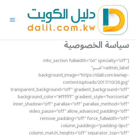
خطي
لى
لمحتوى
سياسة الخصوصية
[mhc_section fullwidth=”on” specialty=”off”
admin_label=”قسم”
background_image=”https://dalil.com.kw/wp-
content/uploads/2017/10/26.jpg”
transparent_background=”off” gradient_background=”off”
background_color=”#ffffff” gradient_style=”horizontal”
inner_shadow=”off” parallax=”off” parallax_method=”off”
video_pause=”off” allow_advanced_padding=”off”
remove_padding=”off” force_fullwidth=”off”
column_paddings=”padding-0pct”
column_match_heights=”off” separator_top=”off”