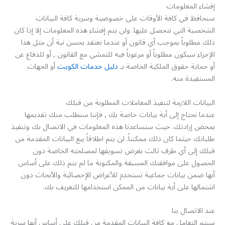
إفشاء المعلومات
سنحافظ في كافة الأوقات على خصوصية وسرية كافة البيانات
الشخصية التي نتحصل عليها. ولن يتم إفشاء هذه المعلومات إلا إذا كان
ذلك مطلوباً بموجب أي قانون أو عندما نعتقد بحسن نية أن مثل هذا
الإجراء سيكون مطلوباً أو مرغوباً فيه للتمشي مع القانون , أو للدفاع عن
أو حماية حقوق الملكية الخاصة بـ
دليل خدمات الكويت
أو الجهات
المستفيدة منه.
البيانات اللازمة لتنفيذ المعاملات المطلوبة من قبلك
عندما نحتاج إلى أية بيانات خاصة بك , فإننا سنطلب منك تقديمها
بمحض إرادتك. حيث ستساعدنا هذه المعلومات في الاتصال بك وتنفيذ
طلباتك حيثما كان ذلك ممكنناً. لن يتم اطلاقاً بيع البيانات المقدمة من
قبلك إلى أي طرف ثالث بغرض تسويقها لمصلحته الخاصة دون
الحصول على موافقتك المسبقة والمكتوبة ما لم يتم ذلك على أساس
أنها ضمن بيانات جماعية تستخدم للأغراض الإحصائية والأبحاث دون
اشتمالها على أية بيانات من الممكن استخدامها للتعريف بك.
عند الاتصال بنا
سيتم التعامل مع كافة البيانات المقدمة من قبلك على أساس أنها سرية