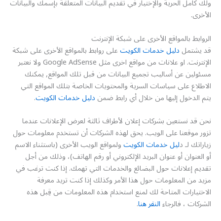
ولك كامل الحرية والإختيار في تقديم البيانات المتعلقة بإسمك والبيانات
الأخرى.
الروابط بالمواقع الأخرى على شبكة الإنترنت
قد يشتمل
دليل خدمات الكويت
على روابط بالمواقع الأخرى على شبكة
الإنترنت. او علانات من مواقع اخرى مثل Google AdSense ولا نعتبر
مسئولين عن أساليب تجميع البيانات من قبل تلك المواقع, يمكنك
الاطلاع على سياسات السرية والمحتويات الخاصة بتلك المواقع التي
يتم الدخول إليها من خلال أي رابط ضمن
دليل خدمات الكويت
.
نحن قد نستعين بشركات إعلان لأطراف ثالثة لعرض الإعلانات عندما
تزور موقعنا على الويب. يحق لهذه الشركات أن تستخدم معلومات حول
زياراتك لـ د
ليل خدمات الكويت
ولمواقع الويب الأخرى (باستثناء الاسم
أو العنوان أو عنوان البريد الإلكتروني أو رقم الهاتف)، وذلك من أجل
تقديم إعلانات حول البضائع والخدمات التي تهمك. إذا كنت ترغب في
مزيد من المعلومات حول هذا الأمر وكذلك إذا كنت تريد معرفة
الاختيارات المتاحة لك لمنع استخدام هذه المعلومات من قِبل هذه
الشركات ، فالرجاء
النقر هنا
.