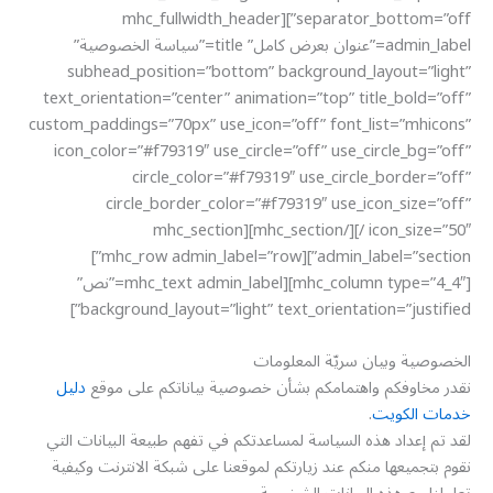
separator_bottom=”off”][mhc_fullwidth_header
admin_label=”عنوان بعرض كامل” title=”سياسة الخصوصية”
subhead_position=”bottom” background_layout=”light”
text_orientation=”center” animation=”top” title_bold=”off”
custom_paddings=”70px” use_icon=”off” font_list=”mhicons”
icon_color=”#f79319″ use_circle=”off” use_circle_bg=”off”
circle_color=”#f79319″ use_circle_border=”off”
circle_border_color=”#f79319″ use_icon_size=”off”
icon_size=”50″ /][/mhc_section][mhc_section
admin_label=”section”][mhc_row admin_label=”row”]
[mhc_column type=”4_4″][mhc_text admin_label=”نص”
background_layout=”light” text_orientation=”justified”]
الخصوصية وبيان سريّة المعلومات
نقدر مخاوفكم واهتمامكم بشأن خصوصية بياناتكم على موقع
دليل
خدمات الكويت
.
لقد تم إعداد هذه السياسة لمساعدتكم في تفهم طبيعة البيانات التي
نقوم بتجميعها منكم عند زيارتكم لموقعنا على شبكة الانترنت وكيفية