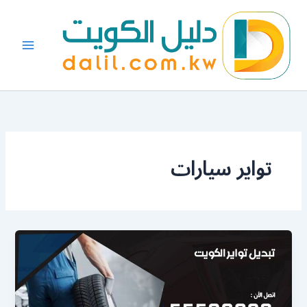
خطي
لى
لمحتوى
تواير سيارات