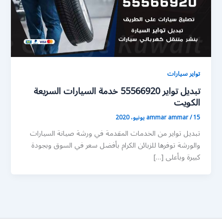
تواير سيارات
تبديل تواير 55566920 خدمة السيارات السريعة
الكويت
15 يونيو، 2020
/
ammar ammar
تبديل تواير من الخدمات المقدمة في ورشة صيانة السيارات
والورشة توفرها للزبائن الكرام بأفضل سعر في السوق وبجودة
كبيرة وبأعلى […]