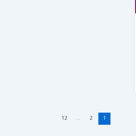
12
…
2
1