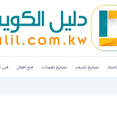
اميك
تصليح تكييف
تصليح تلفونات
فتح اقفال
فني ك